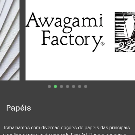
1
2
3
4
5
6
7
Papéis
Trabalhamos com diversas opções de papéis das principais
e melhores marcas do mercado Fine Art. Papéis especiais